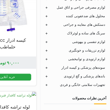
لوازم مصرفی جراحی و اتاق عمل
محلول های ضدعفونی کننده
دستکش های معاینه و جراحی
سرنگ های ساده و لوئرلاک
کیسه ا
لوازم تنفسی و بیهوشی
حلماطب
لوازم تزریقات و خونگیری
لوازم ارتوپدی و توانبخشی
۹۰,۰۰۰
توم
سوندهای پزشکی و کیسه ادرار
باندهای پزشکی و گچ ارتوپدی
خرید آنلاین
تجهیزات سلامتی خانگی و فردی
آخرین نظرات محصولات
لوله تراشه کافدار