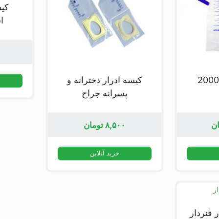
کیس
ا
درار 2000cc
کیسه ادرار دخترانه و
پسرانه جراح
ان
۸,۵۰۰
تومان
خرید آنلاین
 فنردار