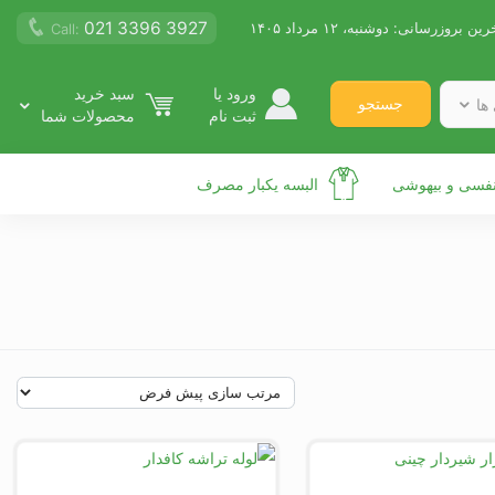
021 3396 3927
رین بروزرسانی:
دوشنبه، ۱۲ مرداد ۱۴۰۵
Call:
ورود یا
سبد خرید
جستجو
ها
ثبت نام
محصولات شما
نفسی و بیهوشی
البسه یکبار مصرف