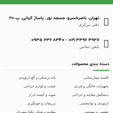
تهران، ناصرخسرو، مسجد نور، پاساژ کیانی، پ 20
دفتر مرکزی
0935 236 8340
-
021 3396 3927
تلفن تماس
دسته بندی محصولات
البسه بیمارستانی
باند پزشکی و گچ ارتوپدی
تجهیزات خانگی و فردی
چسب و لوازم جراحی
دستکش معاینه و جراحی
سوند و کیسه ادرار
ارتوپدی و توانبخشی
تزریقات و خونگیری
تنفسی و بیهوشی
معاینه پزشکی یکبارمصرف