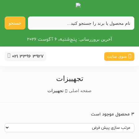
جستجو
پنج‌شنبه، 6 آگوست 2026
آخرین بروزرسانی:
021 3396 3927
منوی سایت
تجهییزات
صفحه اصلی
تجهییزات
3 محصول موجود است