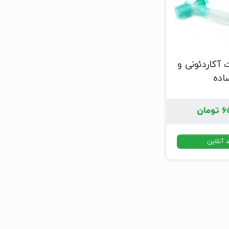
 آکاردئونی و
اده
۶
تومان
 آنلاین