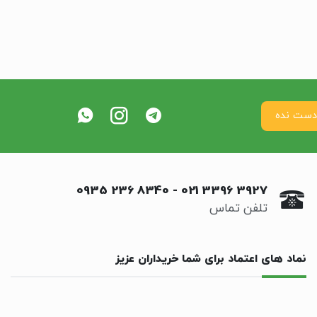
0935 236 8340
-
021 3396 3927
تلفن تماس
نماد های اعتماد برای شما خریداران عزیز