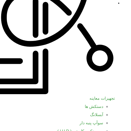
تجهیزات معاینه
دستکش ها
آبسلانگ
سوآپ پنبه دار