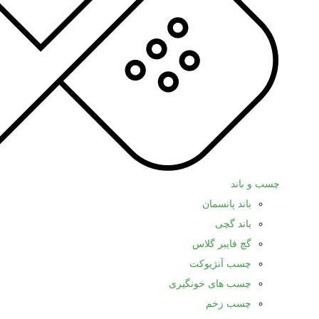
چسب و باند
باند پانسمان
باند گچی
گچ فایبر گلاس
چسب آنژیوکت
چسب های خونگیری
چسب زخم