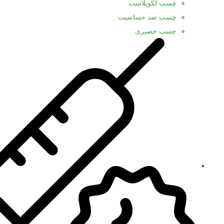
چسب لکوپلاست
چسب ضد حساسیت
چسب حصیری