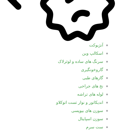
آنژیوکت
اسکالپ وین
سرنگ های ساده و لوئرلاک
گاروخونگیری
گازهای طبی
نخ های جراحی
لوله های تراشه
اندیکاتور و نوار تست اتوکلاو
سوزن های بیوپسی
سوزن اسپاینال
ست سرم