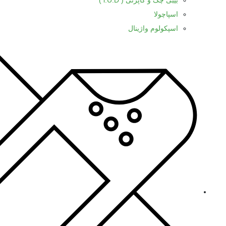
بیبی چک و کاپرتی ( l.U.D )
اسپاچولا
اسپکولوم واژینال