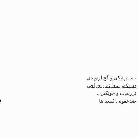
باند پزشکی و گچ ارتوپدی
دستکش معاینه و جراحی
تزریقات و خونگیری
د
ضدعفونی کننده ها