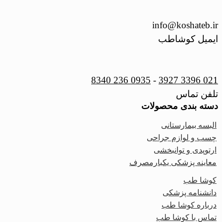
info@koshateb.ir
ایمیل کوشاطب
0935 236 8340
-
021 3396 3927
تلفن تماس
دسته بندی محصولات
البسه بیمارستانی
چسب و لوازم جراحی
ارتوپدی و توانبخشی
معاینه پزشکی یکبارمصرف
کوشا طب
دانشنامه پزشکی
درباره کوشا طب
تماس با کوشا طب