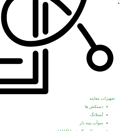
تجهیزات معاینه
دستکش ها
آبسلانگ
سوآپ پنبه دار