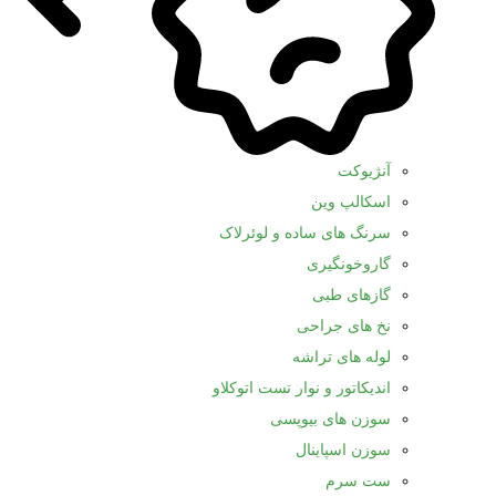
آنژیوکت
اسکالپ وین
سرنگ های ساده و لوئرلاک
گاروخونگیری
گازهای طبی
نخ های جراحی
لوله های تراشه
اندیکاتور و نوار تست اتوکلاو
سوزن های بیوپسی
سوزن اسپاینال
ست سرم