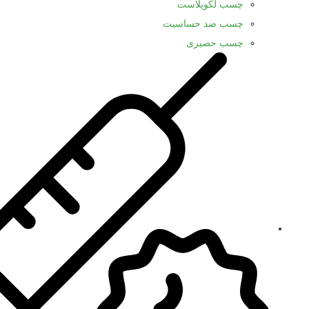
چسب لکوپلاست
چسب ضد حساسیت
چسب حصیری