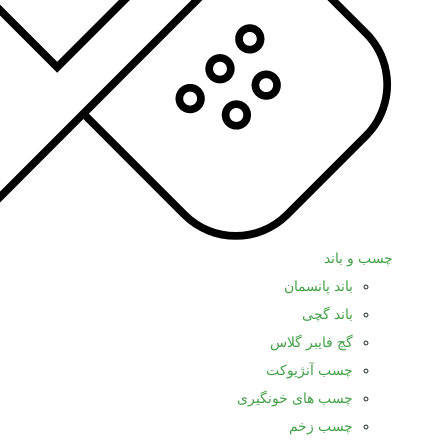
چسب و باند
باند پانسمان
باند گچی
گچ فایبر گلاس
چسب آنژیوکت
چسب های خونگیری
چسب زخم