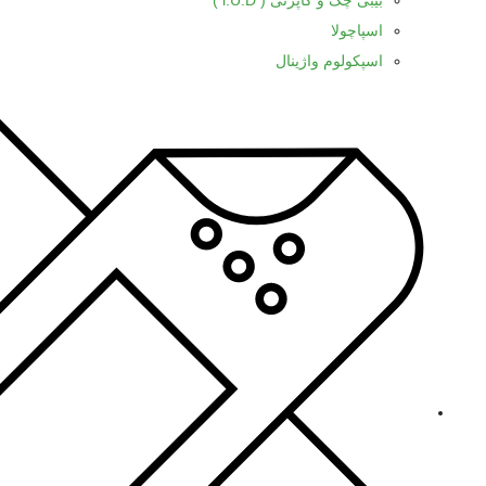
بیبی چک و کاپرتی ( l.U.D )
اسپاچولا
اسپکولوم واژینال