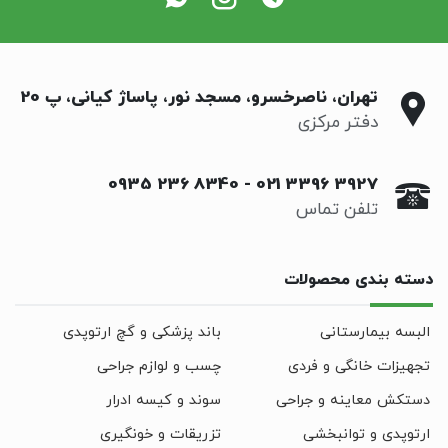
تهران، ناصرخسرو، مسجد نور، پاساژ کیانی، پ 20
دفتر مرکزی
0935 236 8340
-
021 3396 3927
تلفن تماس
دسته بندی محصولات
البسه بیمارستانی
باند پزشکی و گچ ارتوپدی
تجهیزات خانگی و فردی
چسب و لوازم جراحی
دستکش معاینه و جراحی
سوند و کیسه ادرار
ارتوپدی و توانبخشی
تزریقات و خونگیری