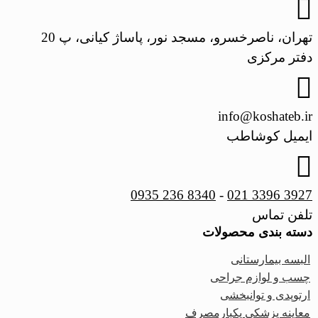
تهران، ناصرخسرو، مسجد نور، پاساژ کیانی، پ 20
دفتر مرکزی
info@koshateb.ir
ایمیل کوشاطب
0935 236 8340
-
021 3396 3927
تلفن تماس
دسته بندی محصولات
البسه بیمارستانی
چسب و لوازم جراحی
ارتوپدی و توانبخشی
معاینه پزشکی یکبارمصرف