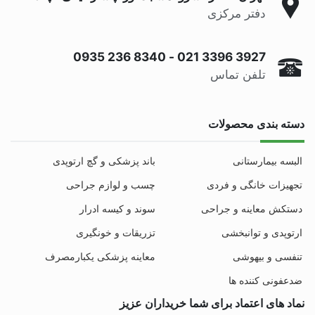
دفتر مرکزی
0935 236 8340
-
021 3396 3927
تلفن تماس
دسته بندی محصولات
البسه بیمارستانی
باند پزشکی و گچ ارتوپدی
تجهیزات خانگی و فردی
چسب و لوازم جراحی
دستکش معاینه و جراحی
سوند و کیسه ادرار
ارتوپدی و توانبخشی
تزریقات و خونگیری
تنفسی و بیهوشی
معاینه پزشکی یکبارمصرف
ضدعفونی کننده ها
نماد های اعتماد برای شما خریداران عزیز