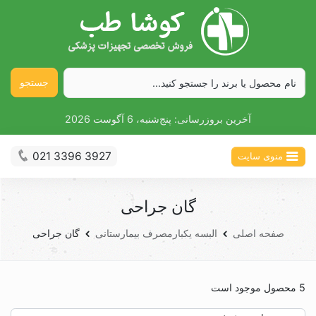
جستجو
آخرین بروزرسانی:
پنج‌شنبه، 6 آگوست 2026
021 3396 3927
منوی سایت
گان جراحی
صفحه اصلی
البسه یکبارمصرف بیمارستانی
گان جراحی
5 محصول موجود است