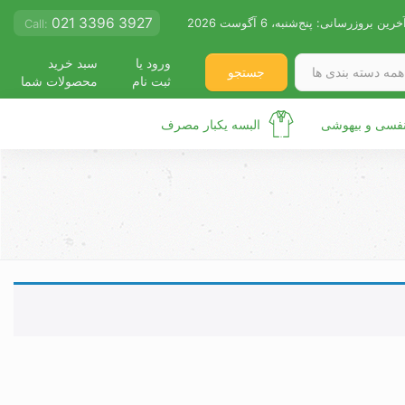
021 3396 3927
خرین بروزرسانی:
پنج‌شنبه، 6 آگوست 2026
Call:
ورود یا
سبد خرید
جستجو
همه دسته بندی ها
ثبت نام
محصولات شما
نفسی و بیهوشی
البسه یکبار مصرف