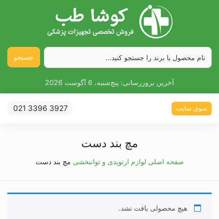
جستجو
آخرین بروزرسانی:
پنج‌شنبه، 6 آگوست 2026
021 3396 3927
منوی سایت
مچ بند دست
صفحه اصلی
لوازم ارتوپدی و توانبخشی
مچ بند دست
هیچ محصولی یافت نشد.