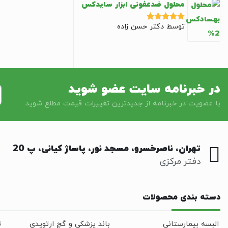
محلول ضدعفونی ابزار سایدکس
توسط دکتر حسن زاده
نمره
5
از 5
در خبرنامه سایت عضو شوید
با عضویت در خبرنامه از جدیدترین تغییرات قیمت مطلع شوید
تهران، ناصرخسرو، مسجد نور، پاساژ کیانی، پ 20
دفتر مرکزی
دسته بندی محصولات
البسه بیمارستانی
باند پزشکی و گچ ارتوپدی
ت