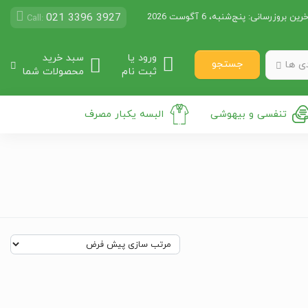
021 3396 3927
رین بروزرسانی:
پنج‌شنبه، 6 آگوست 2026
Call:
ورود یا
سبد خرید
جستجو
ی ها
ثبت نام
محصولات شما
تنفسی و بیهوشی
البسه یکبار مصرف