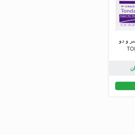
ر و دو
ان