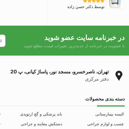
توسط دکتر حسن زاده
نمره
5
از 5
در خبرنامه سایت عضو شوید
با عضویت در خبرنامه از جدیدترین تغییرات قیمت مطلع شوید
تهران، ناصرخسرو، مسجد نور، پاساژ کیانی، پ 20
دفتر مرکزی
دسته بندی محصولات
البسه بیمارستانی
باند پزشکی و گچ ارتوپدی
ت
چسب و لوازم جراحی
دستکش معاینه و جراحی
س