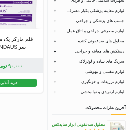
تجهیزات سلامتی خانگی و فردی
لوازم معاینه پزشکی یکبار مصرف
چسب های پزشکی و جراحی
لوازم مصرفی جراحی و اتاق عمل
قلم مارکر یک س
محلول های ضدعفونی کننده
سر TONDAUS
دستکش های معاینه و جراحی
سرنگ های ساده و لوئرلاک
۹۰,۰۰۰
توم
لوازم تنفسی و بیهوشی
لوازم تزریقات و خونگیری
خرید آنلاین
لوازم ارتوپدی و توانبخشی
آخرین نظرات محصولات
محلول ضدعفونی ابزار سایدکس