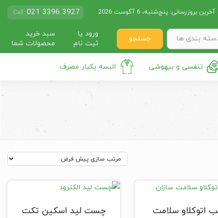
021 3396 3927
آخرین بروزرسانی:
پنج‌شنبه، 6 آگوست 2026
Call:
ورود یا
سبد خرید
جستجو
سته بندی ها
ثبت نام
محصولات شما
تنفسی و بیهوشی
البسه یکبار مصرف
 اتوکلاو سلامت
چست لید اسکین تکت