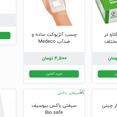
کلاو در
چسب آنژیوکت ساده و
ختلف
ضدآب Medeco
مان
۴,۵۰۰
تومان
ن
خرید آنلاین
ر چینی
سیفتی باکس بیوسیف
Bio safe