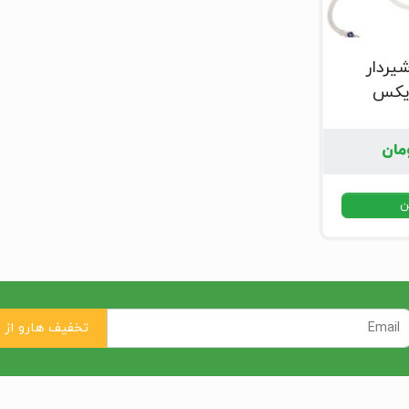
یردار
یکس
مان
ن