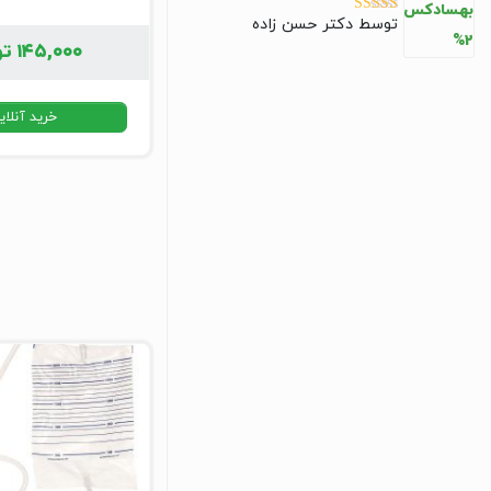
توسط دکتر حسن زاده
نمره
5
از 5
۱۴۵,۰۰۰
تو
خرید آنلای