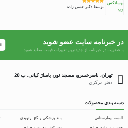
توسط دکتر حسن زاده
نمره
5
از 5
در خبرنامه سایت عضو شوید
با عضویت در خبرنامه از جدیدترین تغییرات قیمت مطلع شوید
تهران، ناصرخسرو، مسجد نور، پاساژ کیانی، پ 20
دفتر مرکزی
دسته بندی محصولات
البسه بیمارستانی
باند پزشکی و گچ ارتوپدی
ت
چسب و لوازم جراحی
دستکش معاینه و جراحی
س