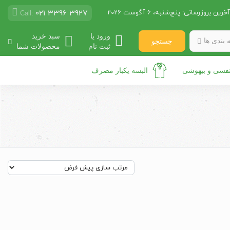
021 3396 3927
آخرین بروزرسانی:
پنج‌شنبه، 6 آگوست 2026
Call:
ورود یا
سبد خرید
 بندی ها
جستجو
ثبت نام
محصولات شما
نفسی و بیهوشی
البسه یکبار مصرف