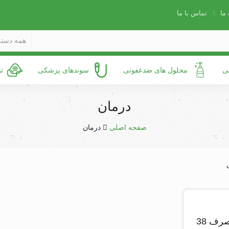
 ما
تماس با ما
همه دسته
ی
محلول های ضدعفونی
سوندهای پزشکی
ت
درمان
صفحه اصلی
درمان
گان بیمار یکبارمصرف 38