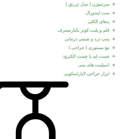
سرسوزن ( نیدل تزریق )
ست اپیدورال
پدهای الکلی
قلم و پلیت کوتر یکبارمصرف
پمپ درد و شیمی درمانی
تیغ بیستوری ( جراحی )
چست لید یا چست الکترود
اسپلینت های بینی
ابزار جراحی لاپاراسکوپی