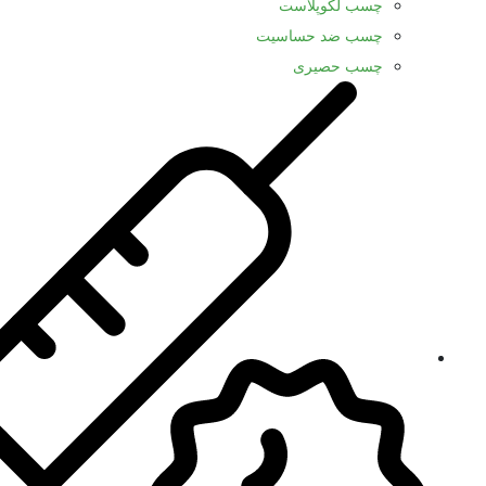
چسب لکوپلاست
چسب ضد حساسیت
چسب حصیری