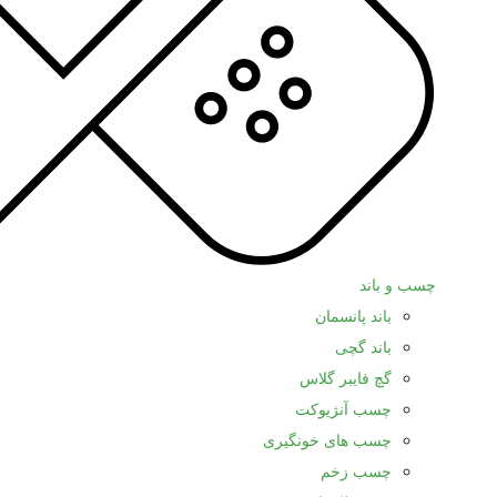
چسب و باند
باند پانسمان
باند گچی
گچ فایبر گلاس
چسب آنژیوکت
چسب های خونگیری
چسب زخم