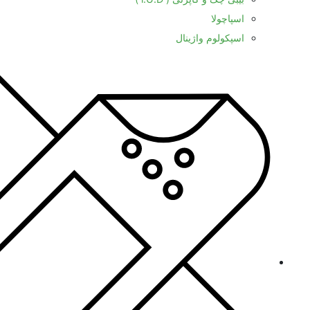
اسپاچولا
اسپکولوم واژینال