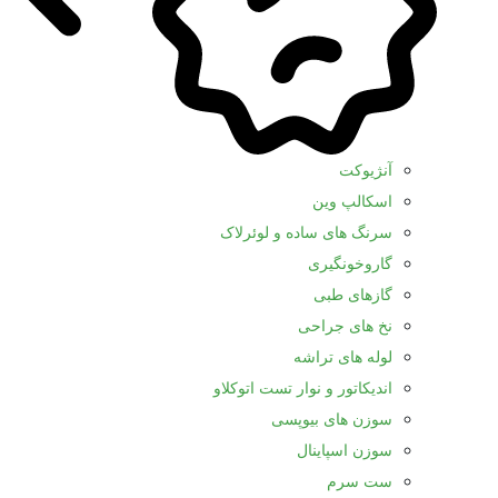
آنژیوکت
اسکالپ وین
سرنگ های ساده و لوئرلاک
گاروخونگیری
گازهای طبی
نخ های جراحی
لوله های تراشه
اندیکاتور و نوار تست اتوکلاو
سوزن های بیوپسی
سوزن اسپاینال
ست سرم