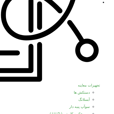
تجهیزات معاینه
دستکش ها
آبسلانگ
سوآپ پنبه دار
بیبی چک و کاپرتی ( l.U.D )