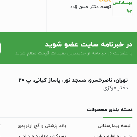
توسط دکتر حسن زاده
نمره
5
از 5
در خبرنامه سایت عضو شوید
با عضویت در خبرنامه از جدیدترین تغییرات قیمت مطلع شوید
تهران، ناصرخسرو، مسجد نور، پاساژ کیانی، پ 20
دفتر مرکزی
دسته بندی محصولات
البسه بیمارستانی
باند پزشکی و گچ ارتوپدی
ت
چسب و لوازم جراحی
دستکش معاینه و جراحی
س