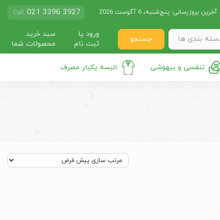
021 3396 3927
آخرین بروزرسانی:
پنج‌شنبه، 6 آگوست 2026
Call:
ورود یا
سبد خرید
جستجو
سته بندی ها
ثبت نام
محصولات شما
تنفسی و بیهوشی
البسه یکبار مصرف