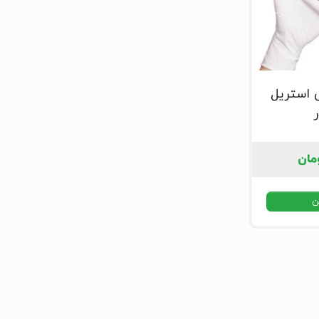
استریل
ر
مان
ن