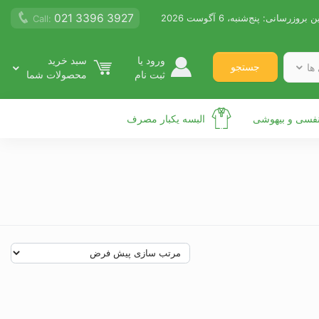
021 3396 3927
ن بروزرسانی:
پنج‌شنبه، 6 آگوست 2026
Call:
ورود یا
سبد خرید
جستجو
ها
ثبت نام
محصولات شما
نفسی و بیهوشی
البسه یکبار مصرف