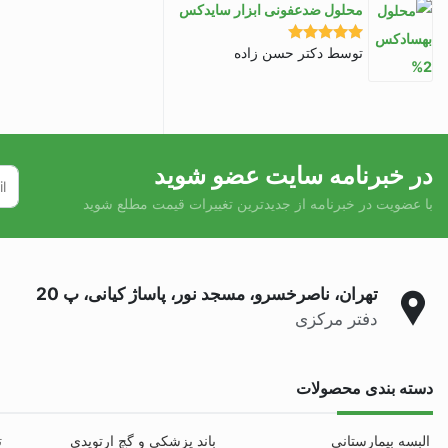
محلول ضدعفونی ابزار سایدکس
توسط دکتر حسن زاده
نمره
5
از 5
در خبرنامه سایت عضو شوید
با عضویت در خبرنامه از جدیدترین تغییرات قیمت مطلع شوید
تهران، ناصرخسرو، مسجد نور، پاساژ کیانی، پ 20
دفتر مرکزی
دسته بندی محصولات
البسه بیمارستانی
باند پزشکی و گچ ارتوپدی
ت