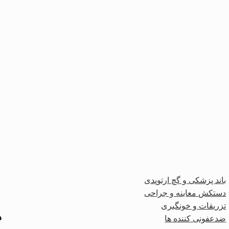
باند پزشکی و گچ ارتوپدی
دستکش معاینه و جراحی
تزریقات و خونگیری
د
ضدعفونی کننده ها