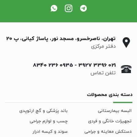
تهران، ناصرخسرو، مسجد نور، پاساژ کیانی، پ 20
دفتر مرکزی
0935 236 8340
-
021 3396 3927
تلفن تماس
دسته بندی محصولات
البسه بیمارستانی
باند پزشکی و گچ ارتوپدی
تجهیزات خانگی و فردی
چسب و لوازم جراحی
دستکش معاینه و جراحی
سوند و کیسه ادرار