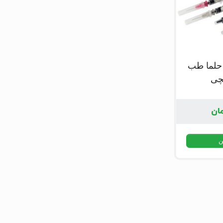
حلما طب
یچی
ان
ن