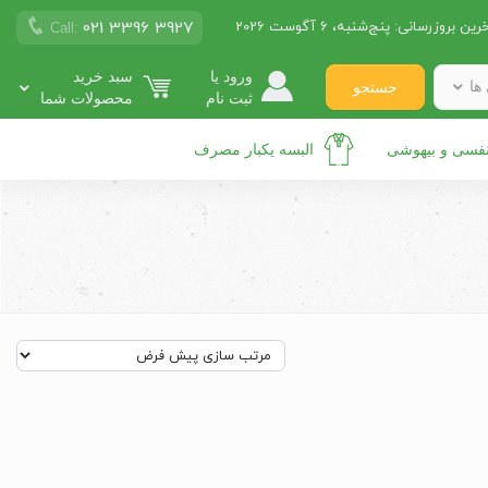
021 3396 3927
رین بروزرسانی:
پنج‌شنبه، 6 آگوست 2026
Call:
ورود یا
سبد خرید
ها
جستجو
ثبت نام
محصولات شما
نفسی و بیهوشی
البسه یکبار مصرف