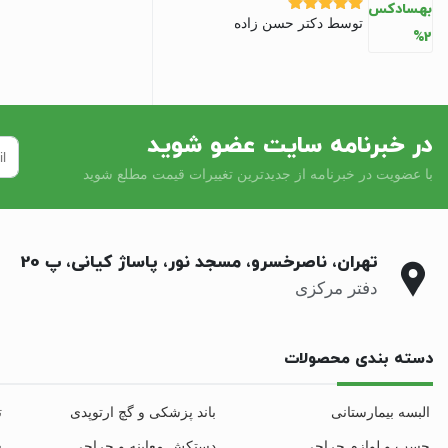
توسط دکتر حسن زاده
نمره
5
از 5
در خبرنامه سایت عضو شوید
با عضویت در خبرنامه از جدیدترین تغییرات قیمت مطلع شوید
تهران، ناصرخسرو، مسجد نور، پاساژ کیانی، پ 20
دفتر مرکزی
دسته بندی محصولات
البسه بیمارستانی
باند پزشکی و گچ ارتوپدی
ت
چسب و لوازم جراحی
دستکش معاینه و جراحی
س