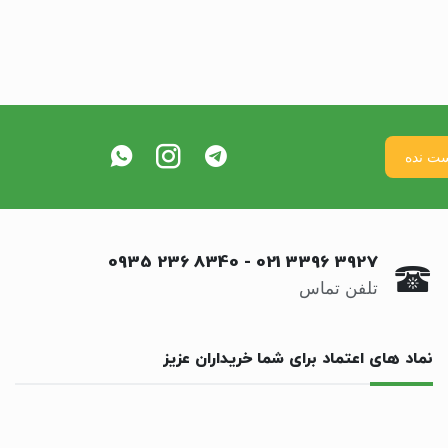
0935 236 8340
-
021 3396 3927
تلفن تماس
نماد های اعتماد برای شما خریداران عزیز