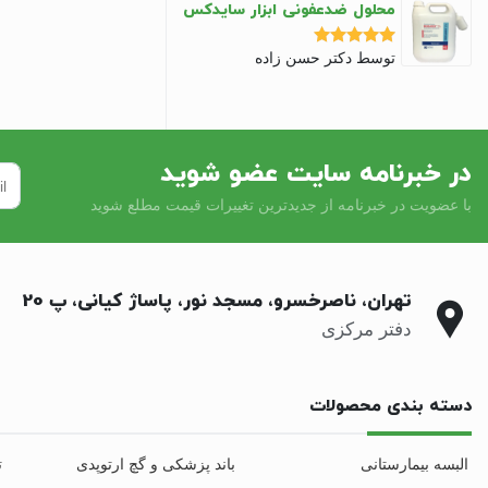
محلول ضدعفونی ابزار سایدکس
توسط دکتر حسن زاده
نمره
5
از 5
در خبرنامه سایت عضو شوید
با عضویت در خبرنامه از جدیدترین تغییرات قیمت مطلع شوید
تهران، ناصرخسرو، مسجد نور، پاساژ کیانی، پ 20
دفتر مرکزی
دسته بندی محصولات
البسه بیمارستانی
باند پزشکی و گچ ارتوپدی
ت