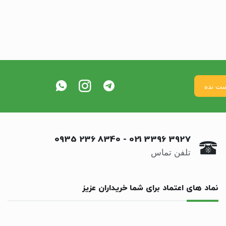
0935 236 8340
-
021 3396 3927
تلفن تماس
نماد های اعتماد برای شما خریداران عزیز