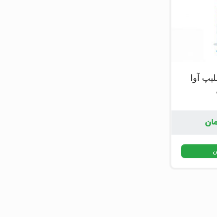
یپ آوا
ان
ن