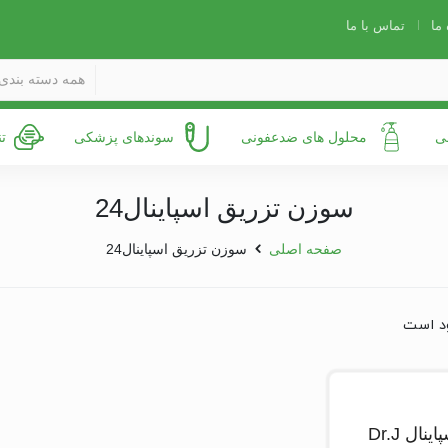
 ما
تماس با ما
همه دسته بندی 
ی
محلول های ضدعفونی
سوندهای پزشکی
ت
سوزن تزریق اسپاینال24
صفحه اصلی
سوزن تزریق اسپاینال24
د است
ال Dr.J