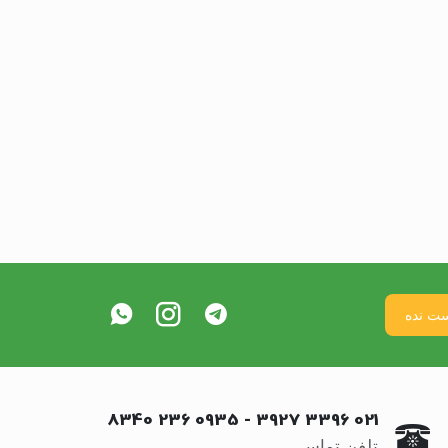
0935 236 8340
-
021 3396 3927
تلفن تماس