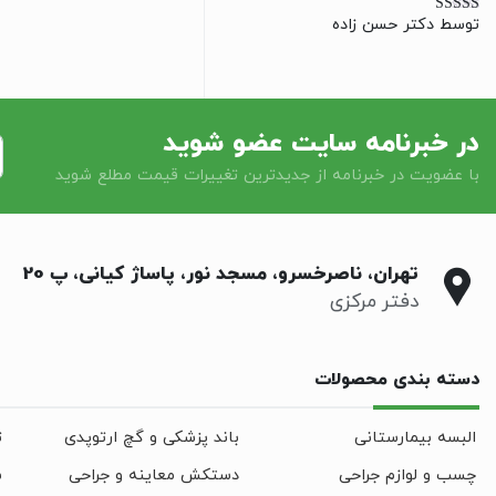
توسط دکتر حسن زاده
نمره
5
از 5
در خبرنامه سایت عضو شوید
با عضویت در خبرنامه از جدیدترین تغییرات قیمت مطلع شوید
تهران، ناصرخسرو، مسجد نور، پاساژ کیانی، پ 20
دفتر مرکزی
دسته بندی محصولات
البسه بیمارستانی
باند پزشکی و گچ ارتوپدی
ت
چسب و لوازم جراحی
دستکش معاینه و جراحی
س