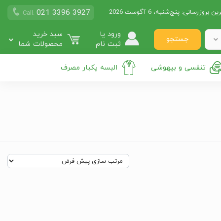
021 3396 3927
ین بروزرسانی:
پنج‌شنبه، 6 آگوست 2026
Call:
ورود یا
سبد خرید
جستجو
ثبت نام
محصولات شما
تنفسی و بیهوشی
البسه یکبار مصرف