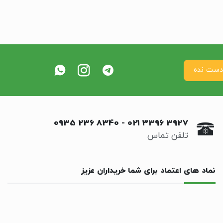
0935 236 8340
-
021 3396 3927
تلفن تماس
نماد های اعتماد برای شما خریداران عزیز