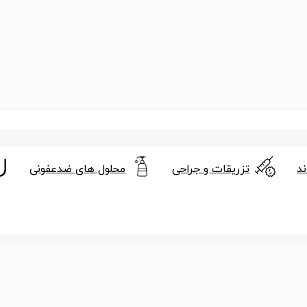
د
تزریقات و جراحی
محلول های ضدعفونی