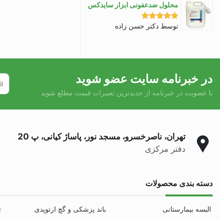
محلول ضدعفونی ابزار سایدکس
توسط دکتر حسن زاده
نمره
5
از 5
در خبرنامه سایت عضو شوید
با عضویت در خبرنامه از جدیدترین تغییرات قیمت مطلع شوید
تهران، ناصرخسرو، مسجد نور، پاساژ کیانی، پ 20
دفتر مرکزی
دسته بندی محصولات
البسه بیمارستانی
باند پزشکی و گچ ارتوپدی
ت