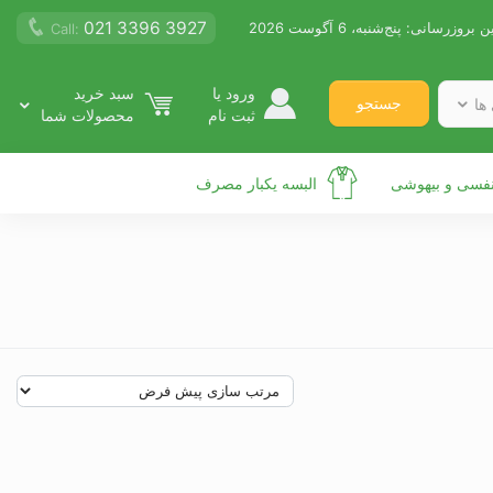
021 3396 3927
ن بروزرسانی:
پنج‌شنبه، 6 آگوست 2026
Call:
ورود یا
سبد خرید
جستجو
ها
ثبت نام
محصولات شما
نفسی و بیهوشی
البسه یکبار مصرف