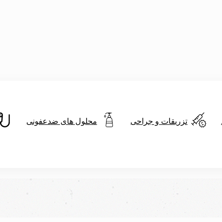
تزریقات و جراحی
محلول های ضدعفونی