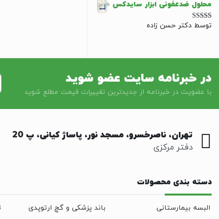
محلول ضدعفونی ابزار سایدکس
توسط دکتر حسن زاده
نمره
5
از 5
در خبرنامه سایت عضو شوید
با عضویت در خبرنامه از جدیدترین تغییرات قیمت مطلع شوید
تهران، ناصرخسرو، مسجد نور، پاساژ کیانی، پ 20
دفتر مرکزی
دسته بندی محصولات
البسه بیمارستانی
باند پزشکی و گچ ارتوپدی
ت