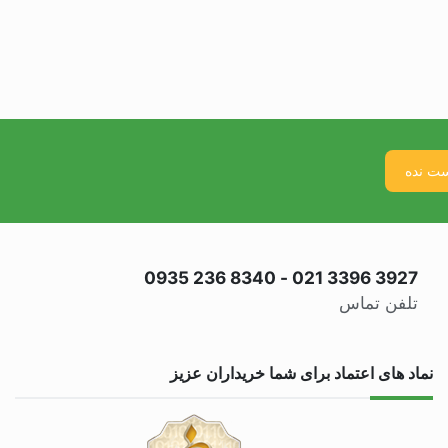
0935 236 8340
-
021 3396 3927
تلفن تماس
نماد های اعتماد برای شما خریداران عزیز