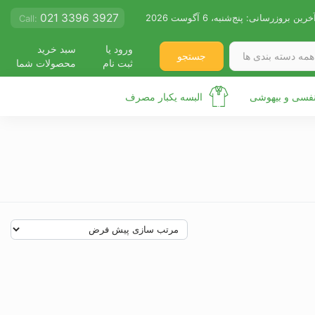
021 3396 3927
خرین بروزرسانی:
پنج‌شنبه، 6 آگوست 2026
Call:
ورود یا
سبد خرید
جستجو
همه دسته بندی ها
ثبت نام
محصولات شما
نفسی و بیهوشی
البسه یکبار مصرف