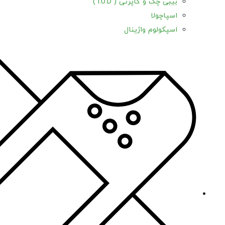
بیبی چک و کاپرتی ( l.U.D )
اسپاچولا
اسپکولوم واژینال