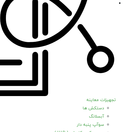
تجهیزات معاینه
دستکش ها
آبسلانگ
سوآپ پنبه دار