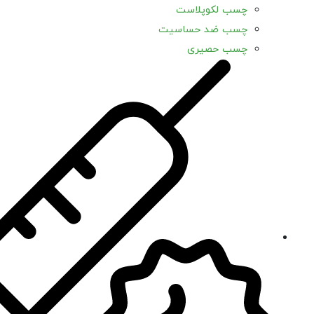
چسب لکوپلاست
چسب ضد حساسیت
چسب حصیری