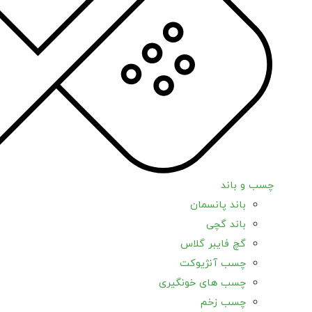
چسب و باند
باند پانسمان
باند گچی
گچ فایبر گلاس
چسب آنژیوکت
چسب های خونگیری
چسب زخم