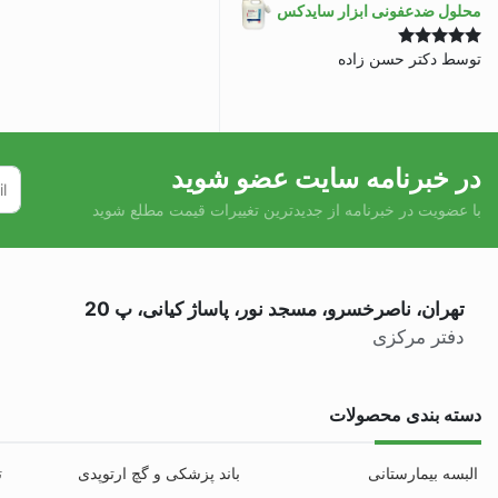
محلول ضدعفونی ابزار سایدکس
توسط دکتر حسن زاده
نمره
5
از 5
در خبرنامه سایت عضو شوید
با عضویت در خبرنامه از جدیدترین تغییرات قیمت مطلع شوید
تهران، ناصرخسرو، مسجد نور، پاساژ کیانی، پ 20
دفتر مرکزی
دسته بندی محصولات
البسه بیمارستانی
باند پزشکی و گچ ارتوپدی
ت