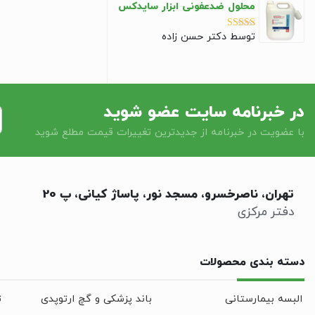
محلول ضدعفونی ابزار سایدکس
توسط دکتر حسن زاده
نمره
5
از 5
در خبرنامه سایت عضو شوید
با عضویت در خبرنامه از جدیدترین تغییرات قیمت مطلع شوید
تهران، ناصرخسرو، مسجد نور، پاساژ کیانی، پ 20
دفتر مرکزی
دسته بندی محصولات
البسه بیمارستانی
باند پزشکی و گچ ارتوپدی
ت