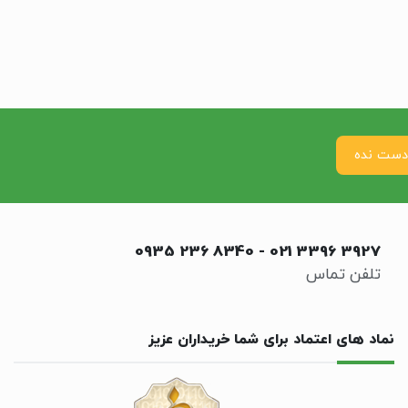
0935 236 8340
-
021 3396 3927
تلفن تماس
نماد های اعتماد برای شما خریداران عزیز