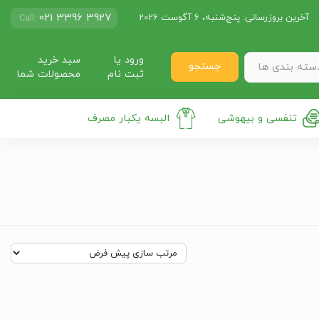
021 3396 3927
آخرین بروزرسانی:
پنج‌شنبه، 6 آگوست 2026
Call:
ورود یا
سبد خرید
جستجو
سته بندی ها
ثبت نام
محصولات شما
تنفسی و بیهوشی
البسه یکبار مصرف