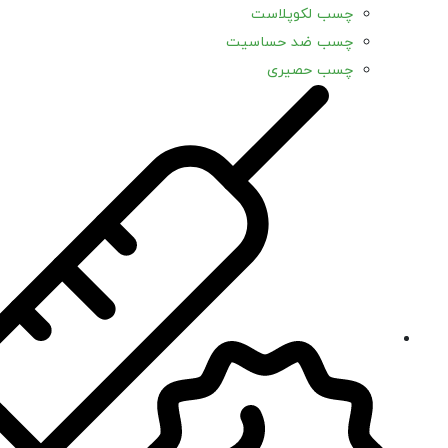
چسب لکوپلاست
چسب ضد حساسیت
چسب حصیری