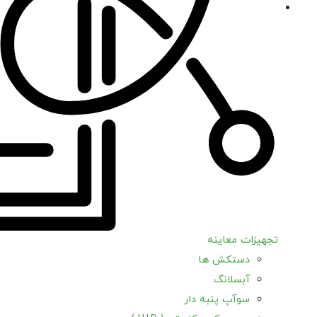
تجهیزات معاینه
دستکش ها
آبسلانگ
سوآپ پنبه دار