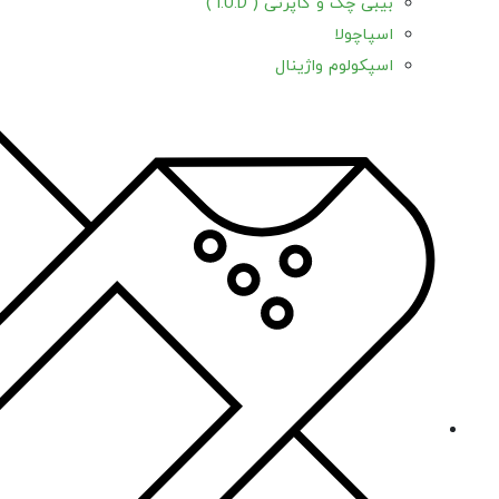
بیبی چک و کاپرتی ( l.U.D )
اسپاچولا
اسپکولوم واژینال