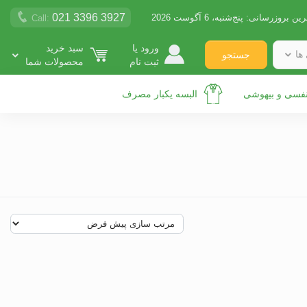
021 3396 3927
رین بروزرسانی:
پنج‌شنبه، 6 آگوست 2026
Call:
ورود یا
سبد خرید
ها
جستجو
ثبت نام
محصولات شما
نفسی و بیهوشی
البسه یکبار مصرف