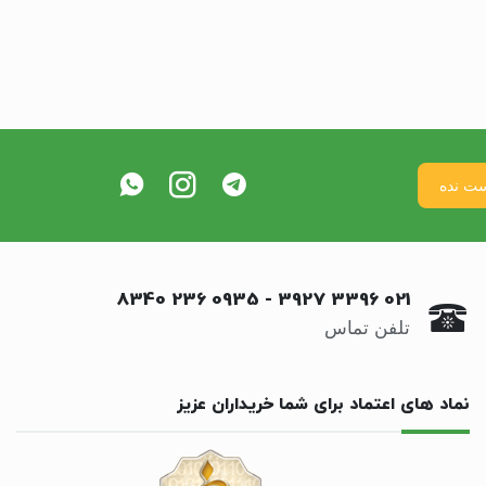
0935 236 8340
-
021 3396 3927
تلفن تماس
نماد های اعتماد برای شما خریداران عزیز