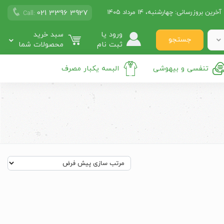
021 3396 3927
آخرین بروزرسانی:
چهارشنبه، ۱۴ مرداد ۱۴۰۵
Call:
ورود یا
سبد خرید
جستجو
ثبت نام
محصولات شما
تنفسی و بیهوشی
البسه یکبار مصرف