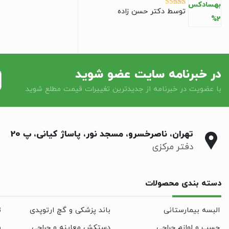
توسط دکتر حسن زاده
نمره
5
از 5
در خبرنامه سایت عضو شوید
با عضویت در خبرنامه از جدیدترین تغییرات قیمت مطلع شوید
تهران، ناصرخسرو، مسجد نور، پاساژ کیانی، پ 20
دفتر مرکزی
دسته بندی محصولات
البسه بیمارستانی
باند پزشکی و گچ ارتوپدی
ت
چسب و لوازم جراحی
دستکش معاینه و جراحی
س