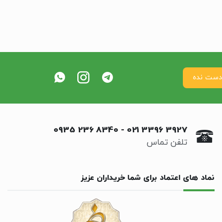
0935 236 8340
-
021 3396 3927
تلفن تماس
نماد های اعتماد برای شما خریداران عزیز