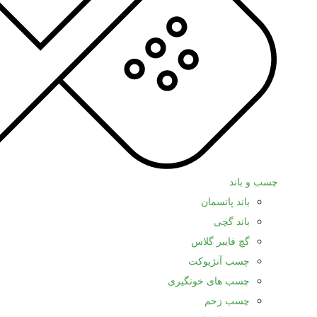
چسب و باند
باند پانسمان
باند گچی
گچ فایبر گلاس
چسب آنژیوکت
چسب های خونگیری
چسب زخم