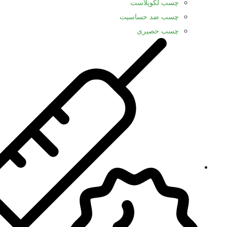
چسب لکوپلاست
چسب ضد حساسیت
چسب حصیری