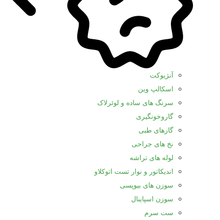
آنژیوکت
اسکالپ وین
سرنگ های ساده و لوئرلاک
گاروخونگیری
گازهای طبی
نخ های جراحی
لوله های تراشه
اندیکاتور و نوار تست اتوکلاو
سوزن های بیوپسی
سوزن اسپاینال
ست سرم