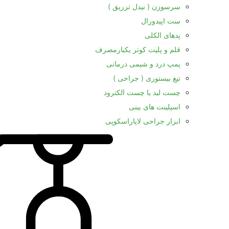
سرسوزن ( نیدل تزریق )
ست اپیدورال
پدهای الکلی
قلم و پلیت کوتر یکبارمصرف
پمپ درد و شیمی درمانی
تیغ بیستوری ( جراحی )
چست لید یا چست الکترود
اسپلینت های بینی
ابزار جراحی لاپاراسکوپی