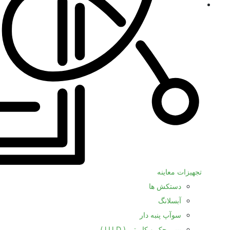
تجهیزات معاینه
دستکش ها
آبسلانگ
سوآپ پنبه دار
بیبی چک و کاپرتی ( l.U.D )