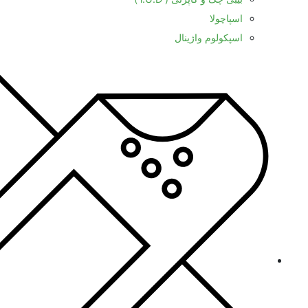
اسپاچولا
اسپکولوم واژینال