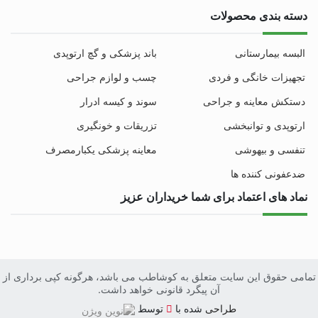
دسته بندی محصولات
البسه بیمارستانی
باند پزشکی و گچ ارتوپدی
تجهیزات خانگی و فردی
چسب و لوازم جراحی
دستکش معاینه و جراحی
سوند و کیسه ادرار
ارتوپدی و توانبخشی
تزریقات و خونگیری
تنفسی و بیهوشی
معاینه پزشکی یکبارمصرف
ضدعفونی کننده ها
نماد های اعتماد برای شما خریداران عزیز
تمامی حقوق این سایت متعلق به کوشاطب می باشد، هرگونه کپی برداری از
آن پیگرد قانونی خواهد داشت.
سایت
طراحی
شده با
توسط