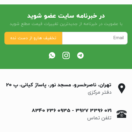
در خبرنامه سایت عضو شوید
با عضویت در خبرنامه از جدیدترین تغییرات قیمت مطلع شوید
تهران، ناصرخسرو، مسجد نور، پاساژ کیانی، پ 20
دفتر مرکزی
0935 236 8340
-
021 3396 3927
تلفن تماس