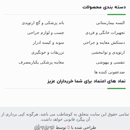
دسته بندی محصولات
البسه بیمارستانی
باند پزشکی و گچ ارتوپدی
تجهیزات خانگی و فردی
چسب و لوازم جراحی
دستکش معاینه و جراحی
سوند و کیسه ادرار
ارتوپدی و توانبخشی
تزریقات و خونگیری
تنفسی و بیهوشی
معاینه پزشکی یکبارمصرف
ضدعفونی کننده ها
نماد های اعتماد برای شما خریداران عزیز
تمامی حقوق این سایت متعلق به کوشاطب می باشد، هرگونه کپی برداری از
آن پیگرد قانونی خواهد داشت.
سایت
طراحی
شده با
توسط