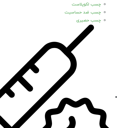
چسب لکوپلاست
چسب ضد حساسیت
چسب حصیری