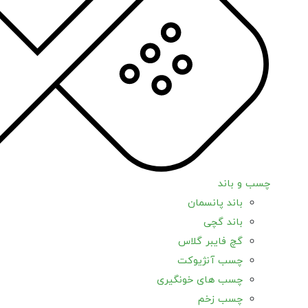
چسب و باند
باند پانسمان
باند گچی
گچ فایبر گلاس
چسب آنژیوکت
چسب های خونگیری
چسب زخم