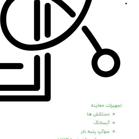
تجهیزات معاینه
دستکش ها
آبسلانگ
سوآپ پنبه دار