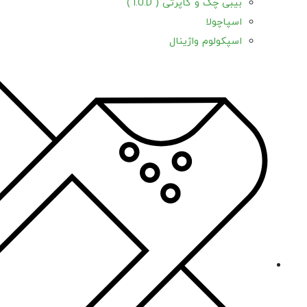
بیبی چک و کاپرتی ( l.U.D )
اسپاچولا
اسپکولوم واژینال