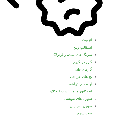
آنژیوکت
اسکالپ وین
سرنگ های ساده و لوئرلاک
گاروخونگیری
گازهای طبی
نخ های جراحی
لوله های تراشه
اندیکاتور و نوار تست اتوکلاو
سوزن های بیوپسی
سوزن اسپاینال
ست سرم