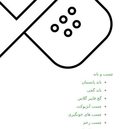
چسب و باند
باند پانسمان
باند گچی
گچ فایبر گلاس
چسب آنژیوکت
چسب های خونگیری
چسب زخم