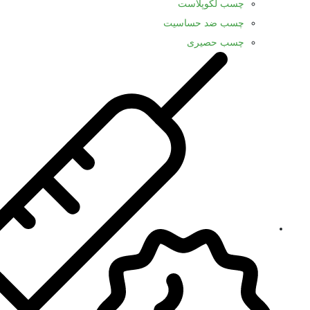
چسب لکوپلاست
چسب ضد حساسیت
چسب حصیری