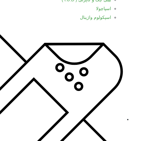
اسپاچولا
اسپکولوم واژینال