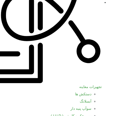
تجهیزات معاینه
دستکش ها
آبسلانگ
سوآپ پنبه دار
بیبی چک و کاپرتی ( l.U.D )