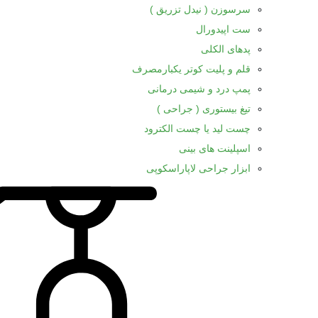
سرسوزن ( نیدل تزریق )
ست اپیدورال
پدهای الکلی
قلم و پلیت کوتر یکبارمصرف
پمپ درد و شیمی درمانی
تیغ بیستوری ( جراحی )
چست لید یا چست الکترود
اسپلینت های بینی
ابزار جراحی لاپاراسکوپی