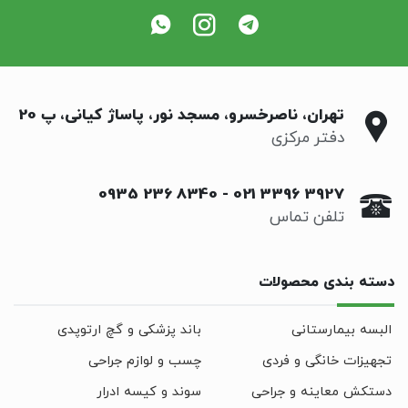
تهران، ناصرخسرو، مسجد نور، پاساژ کیانی، پ 20
دفتر مرکزی
0935 236 8340
-
021 3396 3927
تلفن تماس
دسته بندی محصولات
البسه بیمارستانی
باند پزشکی و گچ ارتوپدی
تجهیزات خانگی و فردی
چسب و لوازم جراحی
دستکش معاینه و جراحی
سوند و کیسه ادرار