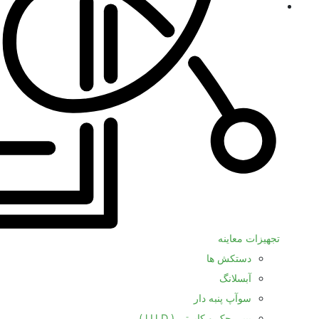
تجهیزات معاینه
دستکش ها
آبسلانگ
سوآپ پنبه دار
بیبی چک و کاپرتی ( l.U.D )