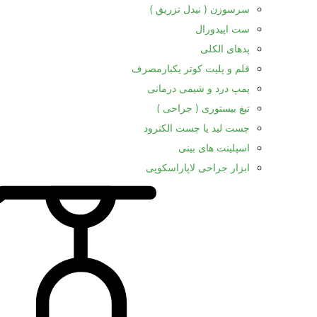
سرسوزن ( نیدل تزریق )
ست اپیدورال
پدهای الکلی
قلم و پلیت کوتر یکبارمصرف
پمپ درد و شیمی درمانی
تیغ بیستوری ( جراحی )
چست لید یا چست الکترود
اسپلینت های بینی
ابزار جراحی لاپاراسکوپی