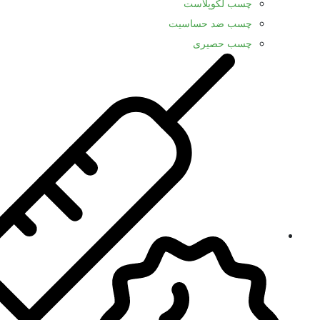
چسب لکوپلاست
چسب ضد حساسیت
چسب حصیری