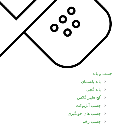
چسب و باند
باند پانسمان
باند گچی
گچ فایبر گلاس
چسب آنژیوکت
چسب های خونگیری
چسب زخم