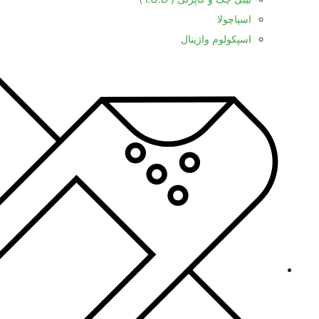
اسپاچولا
اسپکولوم واژینال