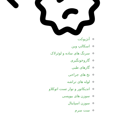
آنژیوکت
اسکالپ وین
سرنگ های ساده و لوئرلاک
گاروخونگیری
گازهای طبی
نخ های جراحی
لوله های تراشه
اندیکاتور و نوار تست اتوکلاو
سوزن های بیوپسی
سوزن اسپاینال
ست سرم