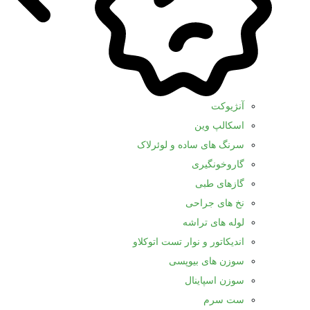
آنژیوکت
اسکالپ وین
سرنگ های ساده و لوئرلاک
گاروخونگیری
گازهای طبی
نخ های جراحی
لوله های تراشه
اندیکاتور و نوار تست اتوکلاو
سوزن های بیوپسی
سوزن اسپاینال
ست سرم