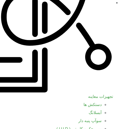
تجهیزات معاینه
دستکش ها
آبسلانگ
سوآپ پنبه دار
بیبی چک و کاپرتی ( l.U.D )