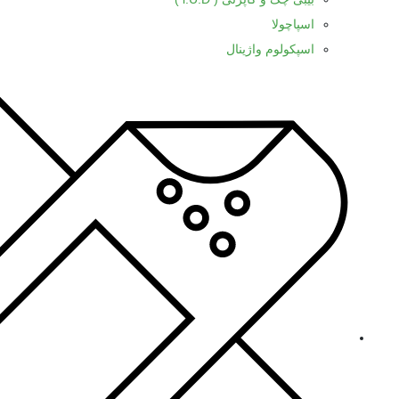
اسپاچولا
اسپکولوم واژینال