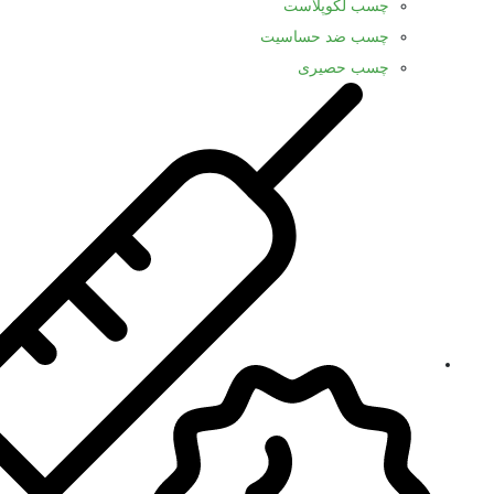
چسب لکوپلاست
چسب ضد حساسیت
چسب حصیری