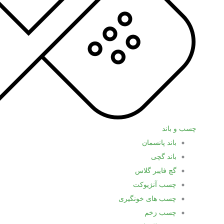
چسب و باند
باند پانسمان
باند گچی
گچ فایبر گلاس
چسب آنژیوکت
چسب های خونگیری
چسب زخم