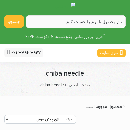
جستجو
پنج‌شنبه، 6 آگوست 2026
آخرین بروزرسانی:
021 3396 3927
منوی سایت
chiba needle
صفحه اصلی
chiba needle
2 محصول موجود است