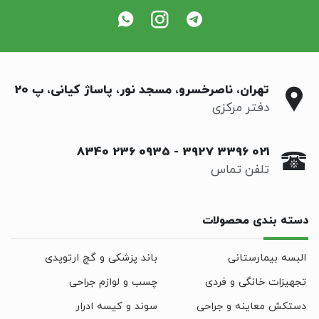
تهران، ناصرخسرو، مسجد نور، پاساژ کیانی، پ 20
دفتر مرکزی
0935 236 8340
-
021 3396 3927
تلفن تماس
دسته بندی محصولات
البسه بیمارستانی
باند پزشکی و گچ ارتوپدی
تجهیزات خانگی و فردی
چسب و لوازم جراحی
دستکش معاینه و جراحی
سوند و کیسه ادرار