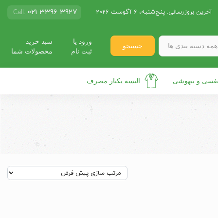
021 3396 3927
آخرین بروزرسانی:
پنج‌شنبه، 6 آگوست 2026
Call:
ورود یا
سبد خرید
همه دسته بندی ها
جستجو
ثبت نام
محصولات شما
نفسی و بیهوشی
البسه یکبار مصرف