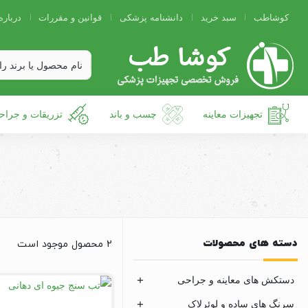
کوشاطب
سبد خرید
دانشنامه پزشکی
قوانین و مقررات
درباره
تجهیزات معاینه
چسب و باند
تزریقات و جراح
دسته های محصولات
2 محصول موجود است
دستکش های معاینه و جراحی
سرنگ های ساده و لوئرلاک